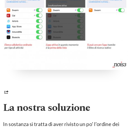
HOME
CHI SIAMO
SERVIZI
LAVORI
La nostra soluzione
BLOG
In sostanza si tratta di aver rivisto un po’ l’ordine dei