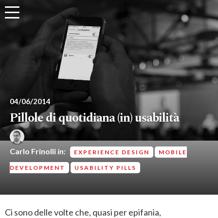
04/06/2014
Pillole di quotidiana (in) usabilità
Carlo Frinolli
in:
EXPERIENCE DESIGN
MOBILE
DEVELOPMENT
USABILITY PILLS
Ci sono delle volte che, quasi per epifania,